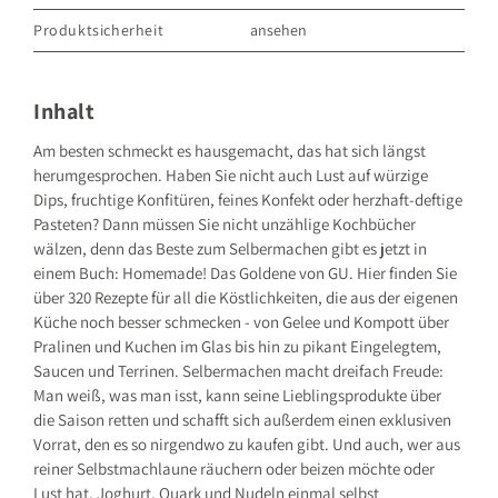
Produktsicherheit
ansehen
GRÄFE UND UNZER VERLAG GmbH
Grillparzerstraße 8
81675 München
Inhalt
Deutschland
E-Mail: hallo@gu.de
Am besten schmeckt es hausgemacht, das hat sich längst
herumgesprochen. Haben Sie nicht auch Lust auf würzige
Sicherheitshinweis entsprechend Art. 9 Abs. 7 S. 2 der
GPSR
entbehrlich
Dips, fruchtige Konfitüren, feines Konfekt oder herzhaft-deftige
Pasteten? Dann müssen Sie nicht unzählige Kochbücher
wälzen, denn das Beste zum Selbermachen gibt es jetzt in
einem Buch: Homemade! Das Goldene von GU. Hier finden Sie
über 320 Rezepte für all die Köstlichkeiten, die aus der eigenen
Küche noch besser schmecken - von Gelee und Kompott über
Pralinen und Kuchen im Glas bis hin zu pikant Eingelegtem,
Saucen und Terrinen. Selbermachen macht dreifach Freude:
Man weiß, was man isst, kann seine Lieblingsprodukte über
die Saison retten und schafft sich außerdem einen exklusiven
Vorrat, den es so nirgendwo zu kaufen gibt. Und auch, wer aus
reiner Selbstmachlaune räuchern oder beizen möchte oder
Lust hat, Joghurt, Quark und Nudeln einmal selbst