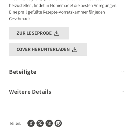
herzustellen, findet in Homemade! die besten Anregungen.
Eine prall gefüllte Rezepte-Vorratskammer für jeden
Geschmack!
ZUR LESEPROBE
COVER HERUNTERLADEN
Beteiligte
Herausgeber
GRÄFE UND UNZER Verlag
Weitere Details
Umfang:
352 Seiten
Format:
196mm x 250mm
Teilen:
Bilder/Fotos:
250