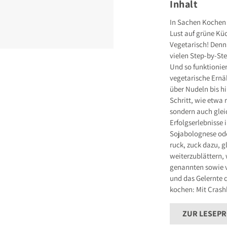
Inhalt
Deutschland
E-Mail: hallo@gu
In Sachen Kochen 
Lust auf grüne Kü
Sicherheitshinwei
entbehrlich
Vegetarisch! Denn
vielen Step-by-St
Und so funktionier
vegetarische Ernä
über Nudeln bis hi
Schritt, wie etwa 
sondern auch gleic
Erfolgserlebnisse 
Sojabolognese ode
ruck, zuck dazu, g
weiterzublättern, 
genannten sowie v
und das Gelernte 
kochen: Mit Crashk
ZUR LESEP