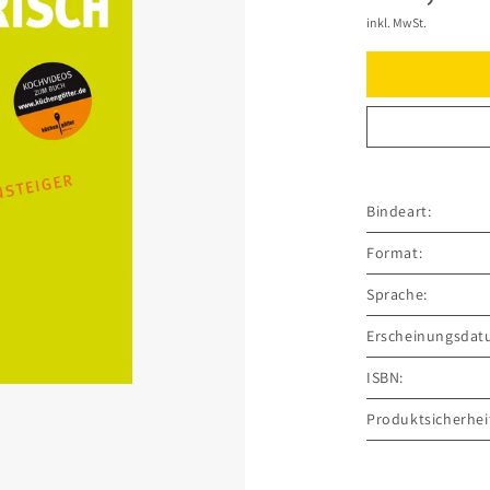
inkl. MwSt.
Bindeart:
Format:
Sprache:
Erscheinungsdat
ISBN:
Produktsicherhei
GRÄFE UND UNZ
Grillparzerstraße
81675 München