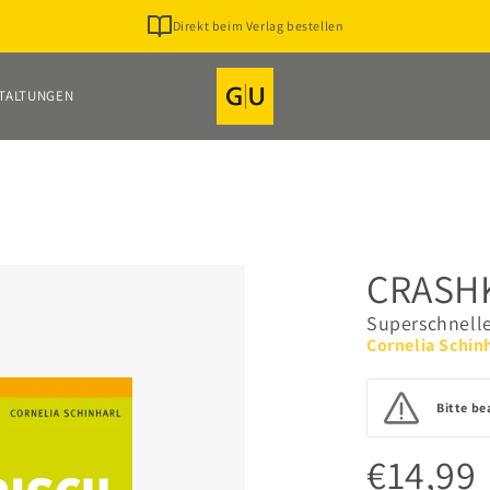
Direkt beim Verlag bestellen
TALTUNGEN
CRASH
Superschneller
Cornelia Schin
Bitte be
€14,99