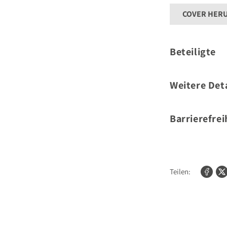
COVER HER
Beteiligte
Autor
Weitere Deta
Umfang:
Barrierefrei
Für weitere Informat
kontaktieren Sie bit
Teilen: