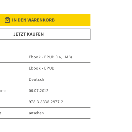
IN DEN WARENKORB
JETZT KAUFEN
Ebook - EPUB (16,1 MB)
Ebook - EPUB
Deutsch
um:
06.07.2012
978-3-8338-2977-2
t
ansehen
ER VERLAG GmbH
 8