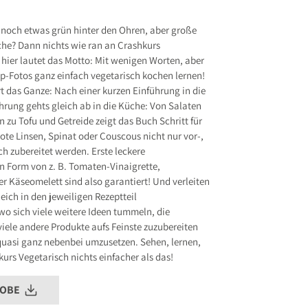
.de
noch etwas grün hinter den Ohren, aber große
che? Dann nichts wie ran an Crashkurs
s entsprechend Art. 9 Abs. 7 S. 2 der
GPSR
 hier lautet das Motto: Mit wenigen Worten, aber
ep-Fotos ganz einfach vegetarisch kochen lernen!
t das Ganze: Nach einer kurzen Einführung in die
hrung gehts gleich ab in die Küche: Von Salaten
n zu Tofu und Getreide zeigt das Buch Schritt für
rote Linsen, Spinat oder Couscous nicht nur vor-,
h zubereitet werden. Erste leckere
in Form von z. B. Tomaten-Vinaigrette,
r Käseomelett sind also garantiert! Und verleiten
leich in den jeweiligen Rezeptteil
wo sich viele weitere Ideen tummeln, die
iele andere Produkte aufs Feinste zuzubereiten
quasi ganz nebenbei umzusetzen. Sehen, lernen,
urs Vegetarisch nichts einfacher als das!
ROBE