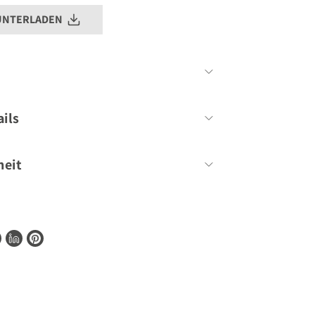
UNTERLADEN
Cornelia Schinharl
ils
160 Seiten
heit
ionen zur Barrierefreiheit unserer Produkte
te
shopify@gu.de
.