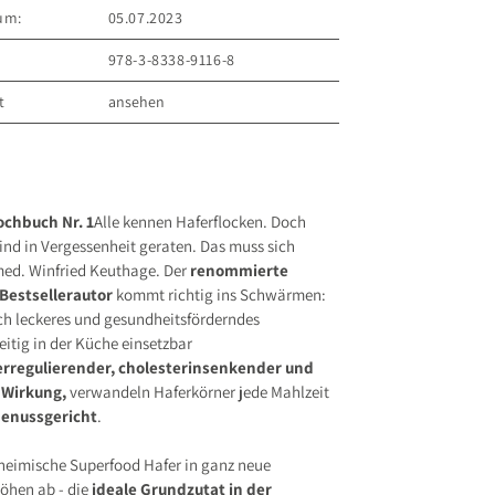
um:
05.07.2023
978-3-8338-9116-8
t
ansehen
ER VERLAG GmbH
 8
.de
ochbuch Nr. 1
Alle kennen Haferflocken. Doch
ind in Vergessenheit geraten. Das muss sich
s entsprechend Art. 9 Abs. 7 S. 2 der
GPSR
med. Winfried Keuthage. Der
renommierte
Bestsellerautor
kommt richtig ins Schwärmen:
ch leckeres und gesundheitsförderndes
itig in der Küche einsetzbar
erregulierender, cholesterinsenkender und
Wirkung,
verwandeln Haferkörner jede Mahlzeit
enussgericht
.
 heimische Superfood Hafer in ganz neue
öhen ab - die
ideale Grundzutat in der