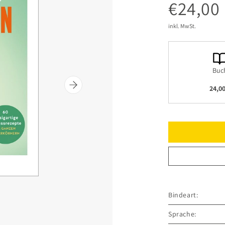
€24,00
inkl. MwSt.
Buc
24,00
Bindeart:
Sprache: