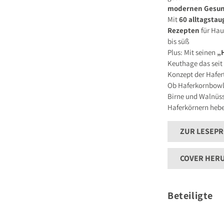
modernen Gesu
Mit
60 alltagstau
Rezepten
für Hau
bis süß
Plus: Mit seinen
„
Keuthage das seit
Konzept der Hafer
Ob Haferkornbowl 
Birne und Walnüss
Haferkörnern hebe
ZUR LESEP
COVER HER
Beteiligte
Autor