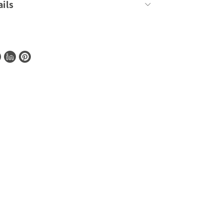
ils
176 Seiten
192mm x 248mm
70