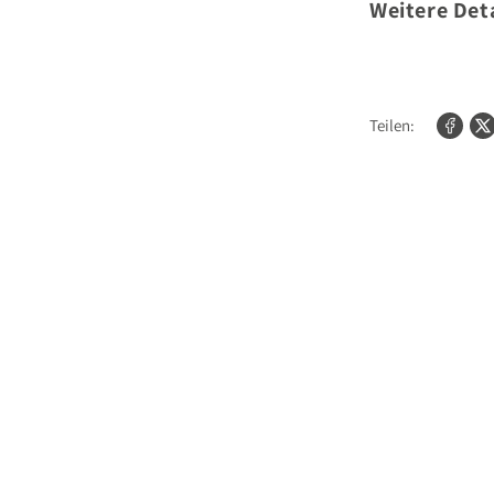
Weitere Deta
Umfang:
Format:
Teilen:
Bilder/Fotos: