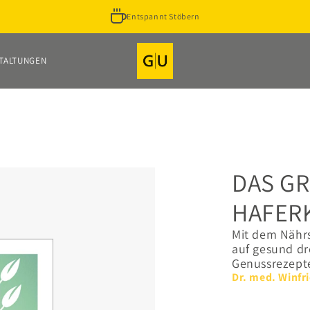
Entspannt Stöbern
TALTUNGEN
DAS GR
HAFER
Mit dem Nährs
auf gesund dr
Genussrezep
Dr. med. Winfr