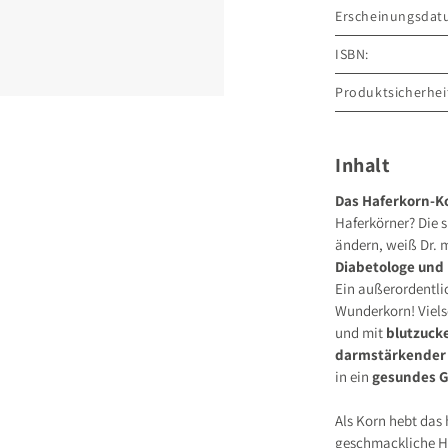
Erscheinungsdat
ISBN:
Produktsicherhei
GRÄFE UND UNZ
Grillparzerstraße
81675 München
Inhalt
Deutschland
E-Mail: hallo@gu
Das Haferkorn-K
Haferkörner? Die s
Sicherheitshinwei
entbehrlich
ändern, weiß Dr. 
Diabetologe und 
Ein außerordentli
Wunderkorn! Vielse
und mit
blutzuck
darmstärkender 
in ein
gesundes G
Als Korn hebt das
geschmackliche H