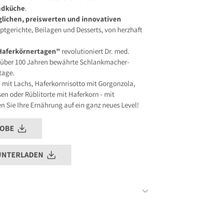
ndküche
.
glichen, preiswerten und innovativen
ptgerichte, Beilagen und Desserts, von herzhaft
Haferkörnertagen"
revolutioniert Dr. med.
 über 100 Jahren bewährte Schlankmacher-
tage.
mit Lachs, Haferkornrisotto mit Gorgonzola,
en oder Rüblitorte mit Haferkorn - mit
n Sie Ihre Ernährung auf ein ganz neues Level!
ROBE
UNTERLADEN
Dr. med. Winfried Keuthage