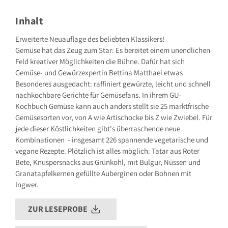
Grillparzerstraße 8
81675 München
Inhalt
Deutschland
E-Mail: hallo@gu.de
Erweiterte Neuauflage des beliebten Klassikers!
Gemüse hat das Zeug zum Star: Es bereitet einem unendlichen
Sicherheitshinweis entsprechend Art. 9 Abs. 7 S. 2 der
GPSR
entbehrlich
Feld kreativer Möglichkeiten die Bühne. Dafür hat sich
Gemüse- und Gewürzexpertin Bettina Matthaei etwas
Besonderes ausgedacht: raffiniert gewürzte, leicht und schnell
nachkochbare Gerichte für Gemüsefans. In ihrem GU-
Kochbuch Gemüse kann auch anders stellt sie 25 marktfrische
Gemüsesorten vor, von A wie Artischocke bis Z wie Zwiebel. Für
jede dieser Köstlichkeiten gibt's überraschende neue
Kombinationen - insgesamt 226 spannende vegetarische und
vegane Rezepte. Plötzlich ist alles möglich: Tatar aus Roter
Bete, Knuspersnacks aus Grünkohl, mit Bulgur, Nüssen und
Granatapfelkernen gefüllte Auberginen oder Bohnen mit
Ingwer.
ZUR LESEPROBE