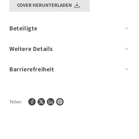
COVER HERUNTERLADEN
Beteiligte
Autor
Bettina Matthaei
Weitere Details
Umfang:
240 Seiten
Barrierefreiheit
Bilder/Fotos:
200
Für weitere Informationen zur Barrierefreiheit unserer Produkte
kontaktieren Sie bitte
shopify@gu.de
.
Teilen: