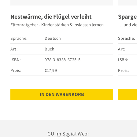
Nestwärme, die Flügel verleiht
Sparge
Elternratgeber - Kinder stärken & loslassen lernen
… und vie
Sprache:
Deutsch
Sprache:
Art:
Buch
Art:
ISBN:
978-3-8338-6725-5
ISBN:
Preis:
€17,99
Preis:
IN DEN WARENKORB
GU im Social Web: