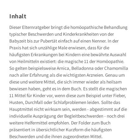
GRÄFE UND UNZER VERLAG GmbH
Grillparzerstraße 8
81675 München
Inhalt
Deutschland
E-Mail: hallo@gu.de
Dieser Elternratgeber bringt die homöopathische Behandlung
typischer Beschwerden und Kinderkrankheiten von der
Sicherheitshinweis entsprechend Art. 9 Abs. 7 S. 2 der
GPSR
entbehrlich
Babyzeit bis zur Pubertät einfach auf einen Nenner. In der
Praxis hat sich unzählige Male erwiesen, dass für die
häufigsten Erkrankungen bei Kindern eine bewährte Auswahl
von Heilmitteln existiert: die magische 11 der Homöopathie.
So gelten beispielsweise Arnica, Belladonna oder Chamomilla
nach aller Erfahrung als die wichtigsten Arzneien. Genau um
diese und weitere Mittel, die sich immer wieder als heilsam
bewiesen haben, geht es in dem Buch. Es stellt die magischen
11 Mittel für Kinder vor, wenn diese zum Beispiel unter Fieber,
Husten, Durchfall oder Schlafproblemen leiden. Sollte das
Hauptmittel nicht wirksam sein, werden - abgestimmt auf die
individuelle Ausprägung der Begleitbeschwerden - noch drei
weitere Helfermittel empfohlen. Der Folder zum Buch
präsentiert in übersichtlicher Kurzform die häufigsten
Beschwerden und die ihnen zugeordneten Mittel.