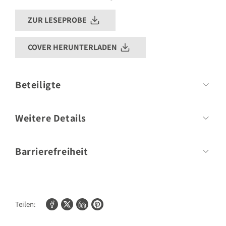
ZUR LESEPROBE
COVER HERUNTERLADEN
Beteiligte
Autor
Sven Sommer, Katrin Reichelt
Weitere Details
Umfang:
128 Seiten
Barrierefreiheit
Bilder/Fotos:
50
Für weitere Informationen zur Barrierefreiheit unserer Produkte
kontaktieren Sie bitte
shopify@gu.de
.
Teilen: