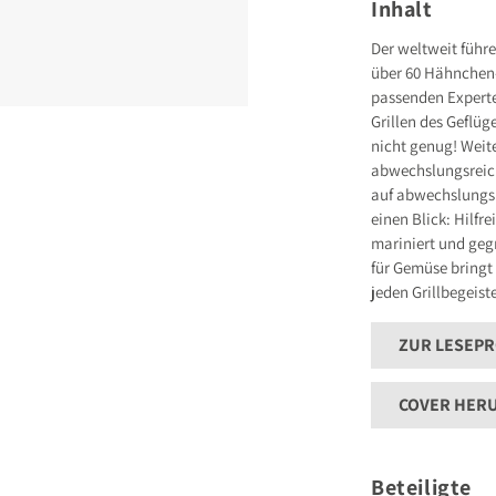
Inhalt
Deutschland
E-Mail: hallo@gu
Der weltweit führe
über 60 Hähnchen-G
Sicherheitshinwei
entbehrlich
passenden Experte
Grillen des Geflüg
nicht genug! Weit
abwechslungsreich
auf abwechslungs
einen Blick: Hilfr
mariniert und gegr
für Gemüse bringt
jeden Grillbegeist
ZUR LESEP
COVER HER
Beteiligte