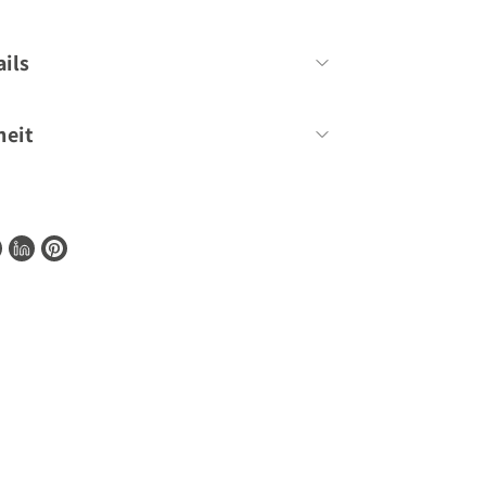
Jamie Purviance
ils
144 Seiten
heit
80
ionen zur Barrierefreiheit unserer Produkte
te
shopify@gu.de
.