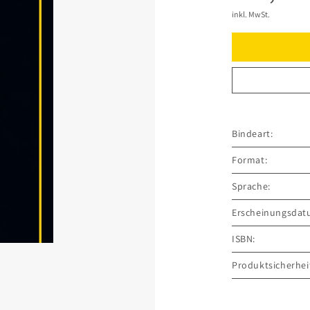
inkl. MwSt.
Bindeart:
Format:
Sprache:
Erscheinungsdat
ISBN:
Produktsicherhei
GRÄFE UND UNZ
Grillparzerstraße
81675 München