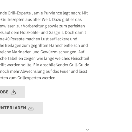
.de
nde Grill-Experte Jamie Purviance legt nach: Mit
rillrezepten aus aller Welt. Dazu gibt es das
s entsprechend Art. 9 Abs. 7 S. 2 der
GPSR
nwissen zur Vorbereitung sowie zum perfekten
els auf dem Holzkohle- und Gasgrill. Doch damit
ere 40 Rezepte machen Lust auf leckere und
e Beilagen zum gegrillten Hähnchenfleisch und
reiche Marinaden und Gewürzmischungen. Auf
eiche Tabellen zeigen wie lange welches Fleischteil
illt werden sollte. Ein abschließender Grill-Guide
 noch mehr Abwechslung auf das Feuer und lässt
erten zum Grillexperten werden!
ROBE
UNTERLADEN