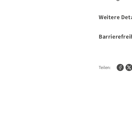
Autor
Weitere Deta
Umfang:
Barrierefrei
Bilder/Fotos:
Für weitere Informat
kontaktieren Sie bit
Teilen: