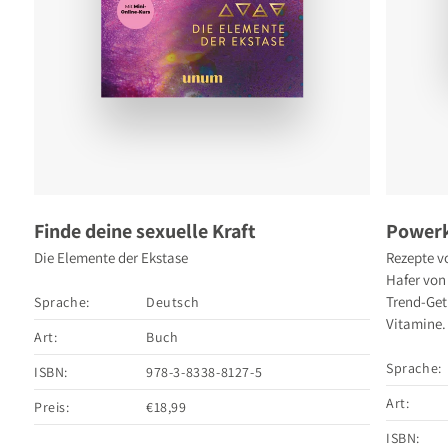
Finde deine sexuelle Kraft
Powerk
Die Elemente der Ekstase
Rezepte v
Hafer von
Trend-Getr
Sprache:
Deutsch
Vitamine.
Art:
Buch
Sprache:
ISBN:
978-3-8338-8127-5
Art:
Preis:
€18,99
ISBN: