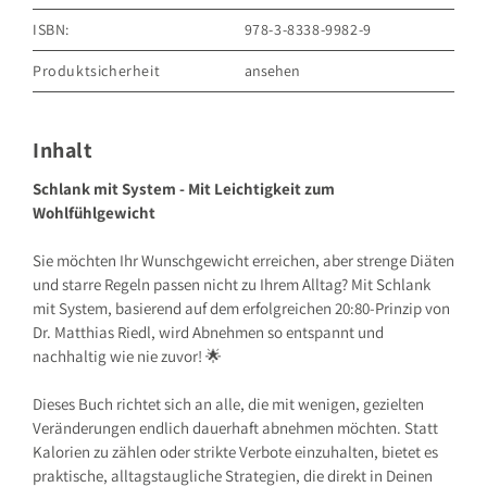
ISBN:
978-3-8338-9982-9
Produktsicherheit
ansehen
GRÄFE UND UNZER VERLAG GmbH
Grillparzerstraße 8
81675 München
Inhalt
Deutschland
E-Mail: hallo@gu.de
Schlank mit System - Mit Leichtigkeit zum
Wohlfühlgewicht
Sicherheitshinweis entsprechend Art. 9 Abs. 7 S. 2 der
GPSR
entbehrlich
Sie möchten Ihr Wunschgewicht erreichen, aber strenge Diäten
und starre Regeln passen nicht zu Ihrem Alltag? Mit Schlank
mit System, basierend auf dem erfolgreichen 20:80-Prinzip von
Dr. Matthias Riedl, wird Abnehmen so entspannt und
nachhaltig wie nie zuvor! 🌟
Dieses Buch richtet sich an alle, die mit wenigen, gezielten
Veränderungen endlich dauerhaft abnehmen möchten. Statt
Kalorien zu zählen oder strikte Verbote einzuhalten, bietet es
praktische, alltagstaugliche Strategien, die direkt in Deinen