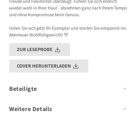
Freude und Flexibilität überzeugt. Fühlen Sie sich endlich
wieder wohl in Ihrer Haut - abnehmen ganz nach Ihrem Tempo
und ohne Kompromisse beim Genuss.
Holen Sie sich jetzt Ihr Exemplar und starten Sie entspannt ins
Abenteuer Wohlfühlgewicht! 💛
ZUR LESEPROBE
COVER HERUNTERLADEN
Beteiligte
Autor
Dr. med. Matthias Riedl
Weitere Details
Umfang:
208 Seiten
Format:
175mm x 242mm