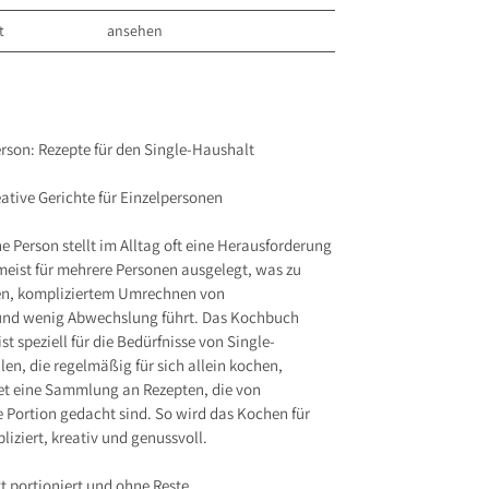
t
ansehen
ER VERLAG GmbH
 8
.de
erson: Rezepte für den Single-Haushalt
s entsprechend Art. 9 Abs. 7 S. 2 der
GPSR
ative Gerichte für Einzelpersonen
e Person stellt im Alltag oft eine Herausforderung
meist für mehrere Personen ausgelegt, was zu
en, kompliziertem Umrechnen von
d wenig Abwechslung führt. Das Kochbuch
st speziell für die Bedürfnisse von Single-
en, die regelmäßig für sich allein kochen,
etet eine Sammlung an Rezepten, die von
e Portion gedacht sind. So wird das Kochen für
liziert, kreativ und genussvoll.
kt portioniert und ohne Reste