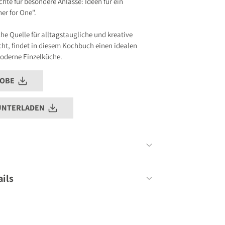
hte für besondere Anlässe: Ideen für ein
er for One".
che Quelle für alltagstaugliche und kreative
cht, findet in diesem Kochbuch einen idealen
moderne Einzelküche.
ROBE
UNTERLADEN
Cora Wetzstein
ils
64 Seiten
170mm x 202mm