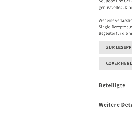
Soulfood und Geric
genussvolles „Dinn
Wer eine verlässli
Single-Rezepte su
Begleiter für die 
ZUR LESEP
COVER HER
Beteiligte
Autor
Weitere Deta
Umfang:
Format: