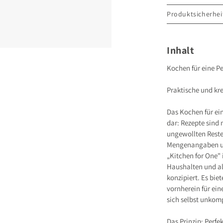
Produktsicherhei
GRÄFE UND UNZ
Grillparzerstraße
81675 München
Inhalt
Deutschland
E-Mail: hallo@gu
Kochen für eine P
Sicherheitshinwei
entbehrlich
Praktische und kre
Das Kochen für ein
dar: Rezepte sind 
ungewollten Rest
Mengenangaben un
„Kitchen for One" i
Haushalten und all
konzipiert. Es bi
vornherein für ein
sich selbst unkomp
Das Prinzip: Perfe