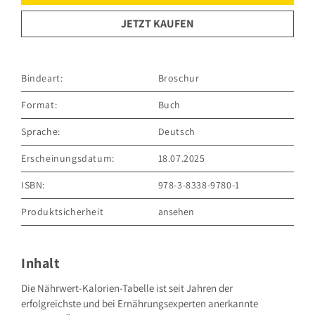
JETZT KAUFEN
Bindeart:
Broschur
Format:
Buch
Sprache:
Deutsch
Erscheinungsdatum:
18.07.2025
ISBN:
978-3-8338-9780-1
Produktsicherheit
ansehen
GRÄFE UND UNZER VERLAG GmbH
Grillparzerstraße 8
81675 München
Inhalt
Deutschland
E-Mail: hallo@gu.de
Die Nährwert-Kalorien-Tabelle ist seit Jahren der
erfolgreichste und bei Ernährungsexperten anerkannte
Sicherheitshinweis entsprechend Art. 9 Abs. 7 S. 2 der
GPSR