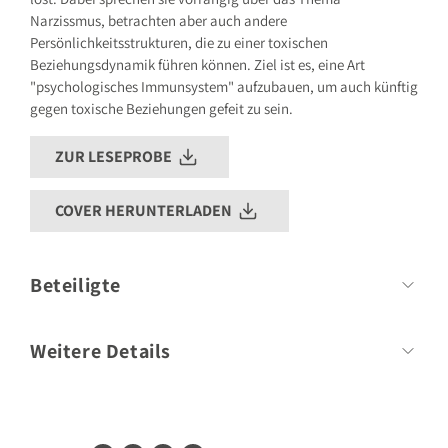
Narzissmus, betrachten aber auch andere
Persönlichkeitsstrukturen, die zu einer toxischen
Beziehungsdynamik führen können. Ziel ist es, eine Art
"psychologisches Immunsystem" aufzubauen, um auch künftig
gegen toxische Beziehungen gefeit zu sein.
ZUR LESEPROBE
COVER HERUNTERLADEN
Beteiligte
Autor
Lisa Irani, Anna Eckert
Weitere Details
Umfang:
288 Seiten
Format:
138mm x 211mm