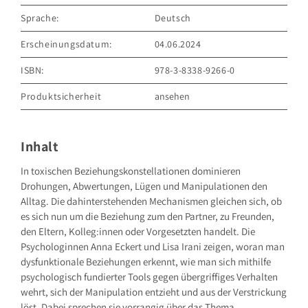
Sprache:
Deutsch
Erscheinungsdatum:
04.06.2024
ISBN:
978-3-8338-9266-0
Produktsicherheit
ansehen
GRÄFE UND UNZER VERLAG GmbH
Grillparzerstraße 8
81675 München
Inhalt
Deutschland
E-Mail: hallo@gu.de
In toxischen Beziehungskonstellationen dominieren
Drohungen, Abwertungen, Lügen und Manipulationen den
Sicherheitshinweis entsprechend Art. 9 Abs. 7 S. 2 der
GPSR
entbehrlich
Alltag. Die dahinterstehenden Mechanismen gleichen sich, ob
es sich nun um die Beziehung zum den Partner, zu Freunden,
den Eltern, Kolleg:innen oder Vorgesetzten handelt. Die
Psychologinnen Anna Eckert und Lisa Irani zeigen, woran man
dysfunktionale Beziehungen erkennt, wie man sich mithilfe
psychologisch fundierter Tools gegen übergriffiges Verhalten
wehrt, sich der Manipulation entzieht und aus der Verstrickung
löst. Dabei sprechen sie vorrangig über das Thema