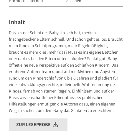
Produktsicherheit
ansehen
GRÄFE UND UNZER VERLAG GmbH
Grillparzerstraße 8
81675 München
Inhalt
Deutschland
E-Mail: hallo@gu.de
Dass es der Schlaf des Babys in sich hat, merken
frischgebackene Eltern schnell. Und schon geht es los: Braucht
Sicherheitshinweis entsprechend Art. 9 Abs. 7 S. 2 der
GPSR
entbehrlich
mein Kind ein Schlafprogramm, mehr Regelmäßigkeit,
braucht es mehr dies, mehr das? Muss es ins eigene Bettchen
oder darf es bei den Eltern unterschlupfen? Schlaf gut, Baby
öffnet eine neue Perspektive auf den Schlaf von Kindern. Das
erfahrene Autorenteam räumt auf mit Mythen und Ängsten
rund um den Kinderschlaf von 0 bis 6 Jahren und plädiert für
eine entwicklungsgerechte, individuelle Wahrnehmung des
Kindes, fernab von starren Regeln. Einfühlsam und auf der
Basis wissenschaftlicher Erkenntnisse & praktischer
Hilfestellungen ermutigen die Autoren dazu, einen eigenen
Weg zu suchen, um dem Baby das Schlafen zu erleichtern.
ZUR LESEPROBE