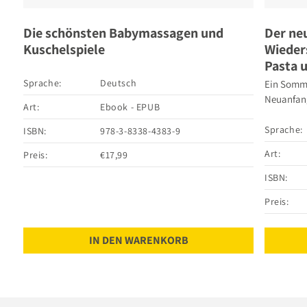
Die schönsten Babymassagen und
Der ne
Kuschelspiele
Wieder
Pasta 
Sprache:
Deutsch
Ein Somme
Neuanfan
Art:
Ebook - EPUB
Sprache:
ISBN:
978-3-8338-4383-9
Art:
Preis:
€17,99
ISBN:
Preis:
IN DEN WARENKORB