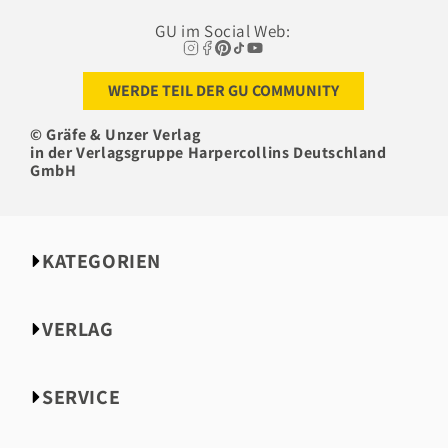
GU im Social Web:
WERDE TEIL DER GU COMMUNITY
© Gräfe & Unzer Verlag
in der Verlagsgruppe Harpercollins Deutschland
GmbH
KATEGORIEN
NEU bei GU
VERLAG
Essen & Trinken
Körper, Geist & Seele
Über uns
Partnerschaft & Liebe
SERVICE
Autorinnen & Autoren
Familie
Bloggerportal
Impressum