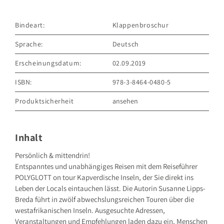
Bindeart:
Klappenbroschur
Sprache:
Deutsch
Erscheinungsdatum:
02.09.2019
ISBN:
978-3-8464-0480-5
Produktsicherheit
ansehen
GRÄFE UND UNZER VERLAG GmbH
Grillparzerstraße 8
81675 München
Inhalt
Deutschland
E-Mail: hallo@gu.de
Persönlich & mittendrin!
Entspanntes und unabhängiges Reisen mit dem Reiseführer
Sicherheitshinweis entsprechend Art. 9 Abs. 7 S. 2 der
GPSR
entbehrlich
POLYGLOTT on tour Kapverdische Inseln, der Sie direkt ins
Leben der Locals eintauchen lässt. Die Autorin Susanne Lipps-
Breda führt in zwölf abwechslungsreichen Touren über die
westafrikanischen Inseln. Ausgesuchte Adressen,
Veranstaltungen und Empfehlungen laden dazu ein, Menschen