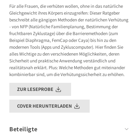
E-Mail: hallo@gu.de
Für alle Frauen, die verhüten wollen, ohne in das natürliche
Gleichgewicht ihres Körpers einzugreifen: Dieser Ratgeber
Sicherheitshinweis entsprechend Art. 9 Abs. 7 S. 2 der
GPSR
entbehrlich
beschreibt alle gängigen Methoden der natürlichen Verhütung
- von NFP (Natürliche Familienplanung, Bestimmung der
fruchtbaren Zyklustage) über die Barrieremethoden (zum
Beispiel Diaphragma, FemCap oder Caya) bis hin zu den
modernen Tools (Apps und Zykluscomputer). Hier finden Sie
alles Wichtige zu den verschiedenen Möglichkeiten, deren
Sicherheit und praktische Anwendung verständlich und
realitätsnah erklärt. Plus: Welche Methoden gut miteinander
kombinierbar sind, um die Verhütungssicherheit zu erhöhen.
ZUR LESEPROBE
COVER HERUNTERLADEN
Beteiligte