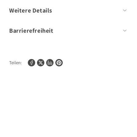
Autor
Dr. med. Dorothee Struck
Weitere Details
Umfang:
128 Seiten
Barrierefreiheit
Bilder/Fotos:
50
Für weitere Informationen zur Barrierefreiheit unserer Produkte
kontaktieren Sie bitte
shopify@gu.de
.
Teilen: