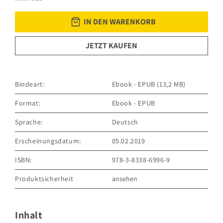
IN DEN WARENKORB
JETZT KAUFEN
Bindeart:
Ebook - EPUB (13,2 MB)
Format:
Ebook - EPUB
Sprache:
Deutsch
Erscheinungsdatum:
05.02.2019
ISBN:
978-3-8338-6996-9
Produktsicherheit
ansehen
GRÄFE UND UNZER VERLAG GmbH
Grillparzerstraße 8
81675 München
Inhalt
Deutschland