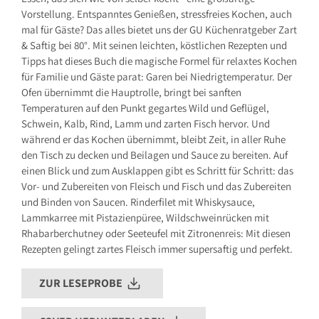
Vorstellung. Entspanntes Genießen, stressfreies Kochen, auch
Sicherheitshinweis entsprechend Art. 9 Abs. 7 S. 2 der
GPSR
entbehrlich
mal für Gäste? Das alles bietet uns der GU Küchenratgeber Zart
& Saftig bei 80°. Mit seinen leichten, köstlichen Rezepten und
Tipps hat dieses Buch die magische Formel für relaxtes Kochen
für Familie und Gäste parat: Garen bei Niedrigtemperatur. Der
Ofen übernimmt die Hauptrolle, bringt bei sanften
Temperaturen auf den Punkt gegartes Wild und Geflügel,
Schwein, Kalb, Rind, Lamm und zarten Fisch hervor. Und
während er das Kochen übernimmt, bleibt Zeit, in aller Ruhe
den Tisch zu decken und Beilagen und Sauce zu bereiten. Auf
einen Blick und zum Ausklappen gibt es Schritt für Schritt: das
Vor- und Zubereiten von Fleisch und Fisch und das Zubereiten
und Binden von Saucen. Rinderfilet mit Whiskysauce,
Lammkarree mit Pistazienpüree, Wildschweinrücken mit
Rhabarberchutney oder Seeteufel mit Zitronenreis: Mit diesen
Rezepten gelingt zartes Fleisch immer supersaftig und perfekt.
ZUR LESEPROBE