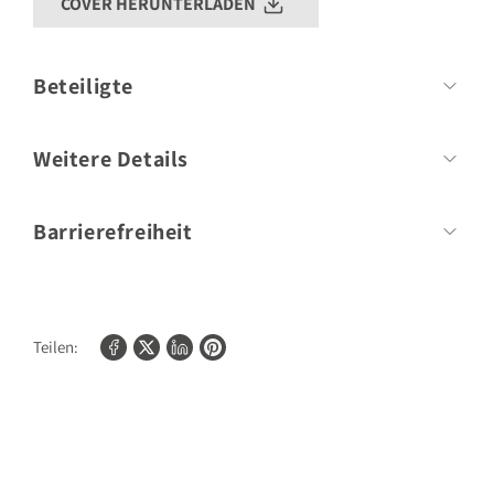
COVER HERUNTERLADEN
Beteiligte
Autor
Nico Stanitzok
Weitere Details
Umfang:
64 Seiten
Barrierefreiheit
Bilder/Fotos:
60
Für weitere Informationen zur Barrierefreiheit unserer Produkte
kontaktieren Sie bitte
shopify@gu.de
.
Teilen: