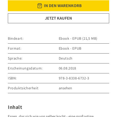
IN DEN WARENKORB
JETZT KAUFEN
Bindeart:
Ebook - EPUB (21,5 MB)
Format:
Ebook - EPUB
Sprache:
Deutsch
Erscheinungsdatum:
06.08.2018
ISBN:
978-3-8338-6732-3
Produktsicherheit
ansehen
GRÄFE UND UNZER VERLAG GmbH
Grillparzerstraße 8
81675 München
Inhalt
Deutschland
E-Mail: hallo@gu.de
Essen, das sich wie von selber kocht - eine großartige