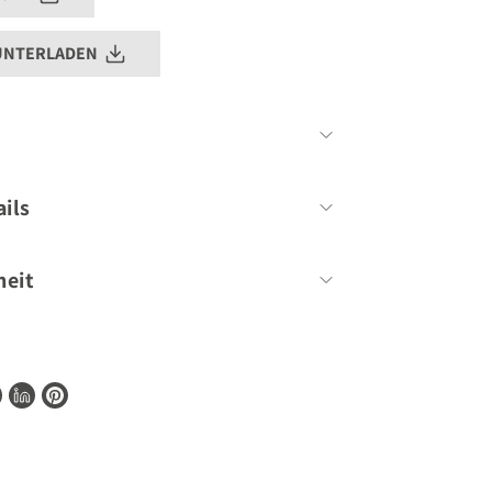
UNTERLADEN
Iwan Hediger, Yves Seeholzer
ils
160 Seiten
heit
120
ionen zur Barrierefreiheit unserer Produkte
te
shopify@gu.de
.