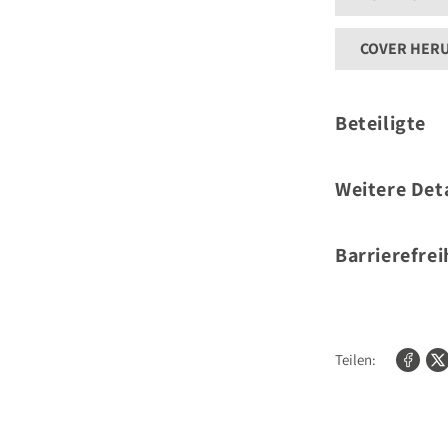
COVER HER
Beteiligte
Autor
Weitere Deta
Umfang:
Barrierefrei
Bilder/Fotos:
Für weitere Informat
kontaktieren Sie bit
Teilen: