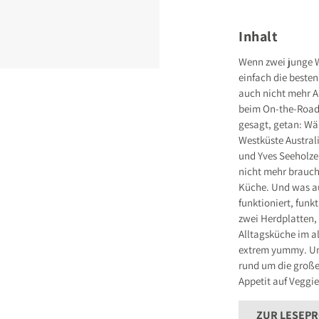
GRÄFE UND UNZ
Grillparzerstraße
81675 München
Inhalt
Deutschland
E-Mail: hallo@gu
Wenn zwei junge 
einfach die besten
Sicherheitshinwei
entbehrlich
auch nicht mehr A
beim On-the-Road
gesagt, getan: Wä
Westküste Austral
und Yves Seeholze
nicht mehr braucht
Küche. Und was a
funktioniert, fun
zwei Herdplatten, 
Alltagsküche im al
extrem yummy. Und
rund um die große
Appetit auf Veggi
ZUR LESEP