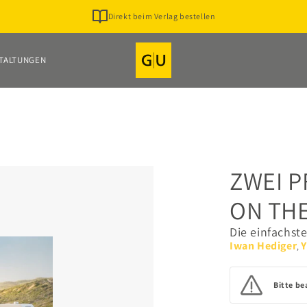
Direkt beim Verlag bestellen
TALTUNGEN
ZWEI 
ON TH
Die einfachst
Iwan Hediger
Y
,
Bitte be