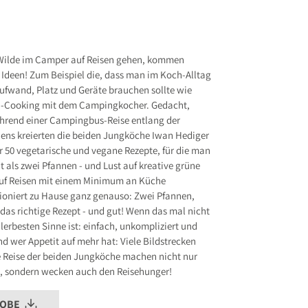
ER VERLAG GmbH
 8
.de
Wilde im Camper auf Reisen gehen, kommen
 Ideen! Zum Beispiel die, dass man im Koch-Alltag
s entsprechend Art. 9 Abs. 7 S. 2 der
GPSR
ufwand, Platz und Geräte brauchen sollte wie
-Cooking mit dem Campingkocher. Gedacht,
hrend einer Campingbus-Reise entlang der
iens kreierten die beiden Jungköche Iwan Hediger
r 50 vegetarische und vegane Rezepte, für die man
 als zwei Pfannen - und Lust auf kreative grüne
uf Reisen mit einem Minimum an Küche
ktioniert zu Hause ganz genauso: Zwei Pfannen,
das richtige Rezept - und gut! Wenn das mal nicht
lerbesten Sinne ist: einfach, unkompliziert und
 wer Appetit auf mehr hat: Viele Bildstrecken
 Reise der beiden Jungköche machen nicht nur
e, sondern wecken auch den Reisehunger!
ROBE