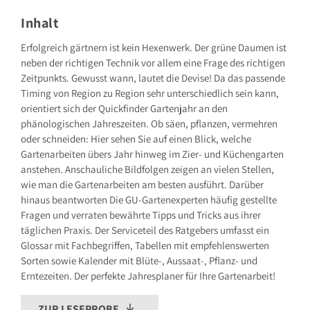
Grillparzerstraße 8
81675 München
Inhalt
Deutschland
E-Mail: hallo@gu.de
Erfolgreich gärtnern ist kein Hexenwerk. Der grüne Daumen ist
neben der richtigen Technik vor allem eine Frage des richtigen
Sicherheitshinweis entsprechend Art. 9 Abs. 7 S. 2 der
GPSR
entbehrlich
Zeitpunkts. Gewusst wann, lautet die Devise! Da das passende
Timing von Region zu Region sehr unterschiedlich sein kann,
orientiert sich der Quickfinder Gartenjahr an den
phänologischen Jahreszeiten. Ob säen, pflanzen, vermehren
oder schneiden: Hier sehen Sie auf einen Blick, welche
Gartenarbeiten übers Jahr hinweg im Zier- und Küchengarten
anstehen. Anschauliche Bildfolgen zeigen an vielen Stellen,
wie man die Gartenarbeiten am besten ausführt. Darüber
hinaus beantworten Die GU-Gartenexperten häufig gestellte
Fragen und verraten bewährte Tipps und Tricks aus ihrer
täglichen Praxis. Der Serviceteil des Ratgebers umfasst ein
Glossar mit Fachbegriffen, Tabellen mit empfehlenswerten
Sorten sowie Kalender mit Blüte-, Aussaat-, Pflanz- und
Erntezeiten. Der perfekte Jahresplaner für Ihre Gartenarbeit!
ZUR LESEPROBE