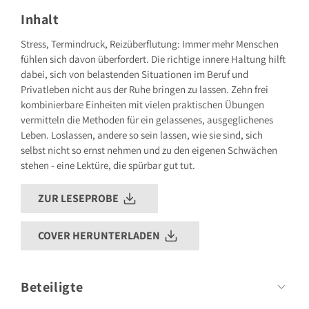
Grillparzerstraße 8
81675 München
Inhalt
Deutschland
E-Mail: hallo@gu.de
Stress, Termindruck, Reizüberflutung: Immer mehr Menschen
fühlen sich davon überfordert. Die richtige innere Haltung hilft
Sicherheitshinweis entsprechend Art. 9 Abs. 7 S. 2 der
GPSR
entbehrlich
dabei, sich von belastenden Situationen im Beruf und
Privatleben nicht aus der Ruhe bringen zu lassen. Zehn frei
kombinierbare Einheiten mit vielen praktischen Übungen
vermitteln die Methoden für ein gelassenes, ausgeglichenes
Leben. Loslassen, andere so sein lassen, wie sie sind, sich
selbst nicht so ernst nehmen und zu den eigenen Schwächen
stehen - eine Lektüre, die spürbar gut tut.
ZUR LESEPROBE
COVER HERUNTERLADEN
Beteiligte