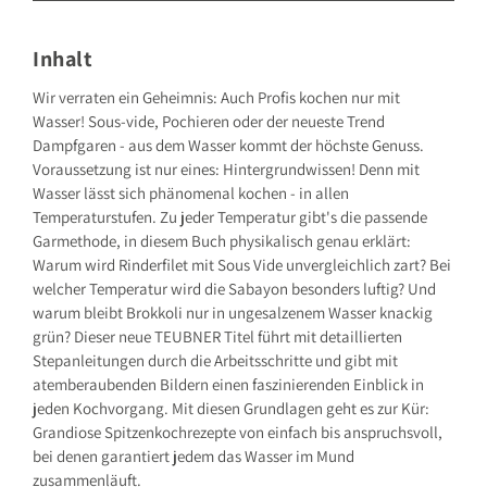
GRÄFE UND UNZER VERLAG GmbH
Grillparzerstraße 8
81675 München
Inhalt
Deutschland
E-Mail: hallo@gu.de
Wir verraten ein Geheimnis: Auch Profis kochen nur mit
Wasser! Sous-vide, Pochieren oder der neueste Trend
Sicherheitshinweis entsprechend Art. 9 Abs. 7 S. 2 der
GPSR
entbehrlich
Dampfgaren - aus dem Wasser kommt der höchste Genuss.
Voraussetzung ist nur eines: Hintergrundwissen! Denn mit
Wasser lässt sich phänomenal kochen - in allen
Temperaturstufen. Zu jeder Temperatur gibt's die passende
Garmethode, in diesem Buch physikalisch genau erklärt:
Warum wird Rinderfilet mit Sous Vide unvergleichlich zart? Bei
welcher Temperatur wird die Sabayon besonders luftig? Und
warum bleibt Brokkoli nur in ungesalzenem Wasser knackig
grün? Dieser neue TEUBNER Titel führt mit detaillierten
Stepanleitungen durch die Arbeitsschritte und gibt mit
atemberaubenden Bildern einen faszinierenden Einblick in
jeden Kochvorgang. Mit diesen Grundlagen geht es zur Kür:
Grandiose Spitzenkochrezepte von einfach bis anspruchsvoll,
bei denen garantiert jedem das Wasser im Mund
zusammenläuft.