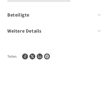
Beteiligte
Autor
Dave Broom
Weitere Details
Umfang:
224 Seiten
Format:
161mm x 216mm
Teilen:
Bilder/Fotos:
160