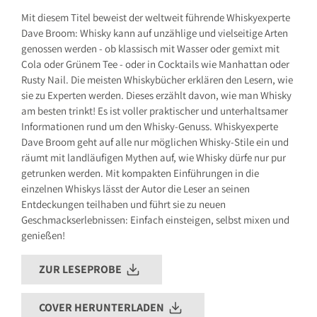
E-Mail: hallo@gu.de
Mit diesem Titel beweist der weltweit führende Whiskyexperte
Dave Broom: Whisky kann auf unzählige und vielseitige Arten
Sicherheitshinweis entsprechend Art. 9 Abs. 7 S. 2 der
GPSR
entbehrlich
genossen werden - ob klassisch mit Wasser oder gemixt mit
Cola oder Grünem Tee - oder in Cocktails wie Manhattan oder
Rusty Nail. Die meisten Whiskybücher erklären den Lesern, wie
sie zu Experten werden. Dieses erzählt davon, wie man Whisky
am besten trinkt! Es ist voller praktischer und unterhaltsamer
Informationen rund um den Whisky-Genuss. Whiskyexperte
Dave Broom geht auf alle nur möglichen Whisky-Stile ein und
räumt mit landläufigen Mythen auf, wie Whisky dürfe nur pur
getrunken werden. Mit kompakten Einführungen in die
einzelnen Whiskys lässt der Autor die Leser an seinen
Entdeckungen teilhaben und führt sie zu neuen
Geschmackserlebnissen: Einfach einsteigen, selbst mixen und
genießen!
ZUR LESEPROBE
COVER HERUNTERLADEN