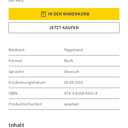
inkl. MwSt.
IN DEN WARENKORB
JETZT KAUFEN
Bindeart:
Pappband
Format:
Buch
Sprache:
Deutsch
Erscheinungsdatum:
05.09.2015
ISBN:
978-3-8338-4531-4
Produktsicherheit
ansehen
GRÄFE UND UNZER VERLAG GmbH
Grillparzerstraße 8
81675 München
Inhalt
Deutschland