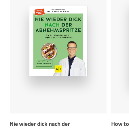
Nie wieder dick nach der
How to