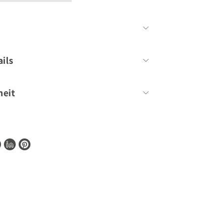
Nicole Just
ils
192 Seiten
heit
ionen zur Barrierefreiheit unserer Produkte
te
shopify@gu.de
.