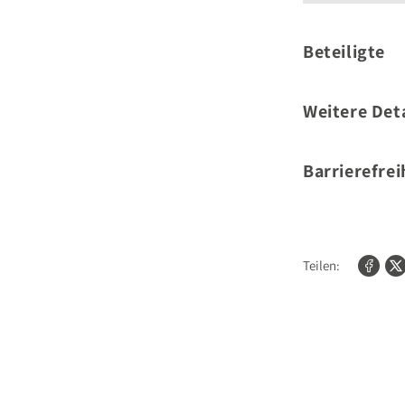
Beteiligte
Autor
Weitere Deta
Umfang:
Barrierefrei
Für weitere Informat
kontaktieren Sie bit
Teilen: