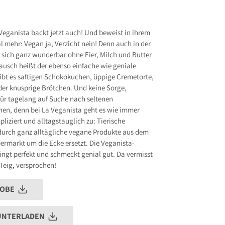
 8
.de
Veganista backt jetzt auch! Und beweist in ihrem
 mehr: Vegan ja, Verzicht nein! Denn auch in der
s entsprechend Art. 9 Abs. 7 S. 2 der
GPSR
s sich ganz wunderbar ohne Eier, Milch und Butter
ausch heißt der ebenso einfache wie geniale
gibt es saftigen Schokokuchen, üppige Cremetorte,
er knusprige Brötchen. Und keine Sorge,
r tagelang auf Suche nach seltenen
hen, denn bei La Veganista geht es wie immer
iziert und alltagstauglich zu: Tierische
urch ganz alltägliche vegane Produkte aus dem
ermarkt um die Ecke ersetzt. Die Veganista-
lingt perfekt und schmeckt genial gut. Da vermisst
 Teig, versprochen!
ROBE
UNTERLADEN