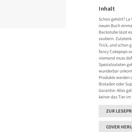
Grillparzerstraße
81675 München
Inhalt
Deutschland
E-Mail: hallo@gu
Schon gehört? La 
neuen Buch einmal
Sicherheitshinwei
entbehrlich
Backstube lässt e
zaubern: Zutatent
Trick, und schon 
fancy Cakepops od
niemand muss dafü
Spezialzutaten ge
wunderbar unkompl
Produkte werden d
Bioladen oder Sup
Garantie: Alles ge
keiner das Tier im
ZUR LESEP
COVER HER