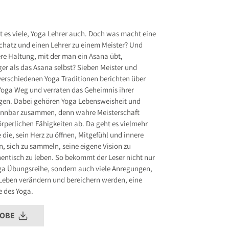
 8
.de
 es viele, Yoga Lehrer auch. Doch was macht eine
hatz und einen Lehrer zu einem Meister? Und
s entsprechend Art. 9 Abs. 7 S. 2 der
GPSR
ere Haltung, mit der man ein Asana übt,
r als das Asana selbst? Sieben Meister und
verschiedenen Yoga Traditionen berichten über
Yoga Weg und verraten das Geheimnis ihrer
gen. Dabei gehören Yoga Lebensweisheit und
ennbar zusammen, denn wahre Meisterschaft
örperlichen Fähigkeiten ab. Da geht es vielmehr
die, sein Herz zu öffnen, Mitgefühl und innere
n, sich zu sammeln, seine eigene Vision zu
hentisch zu leben. So bekommt der Leser nicht nur
a Übungsreihe, sondern auch viele Anregungen,
s Leben verändern und bereichern werden, eine
 des Yoga.
ROBE