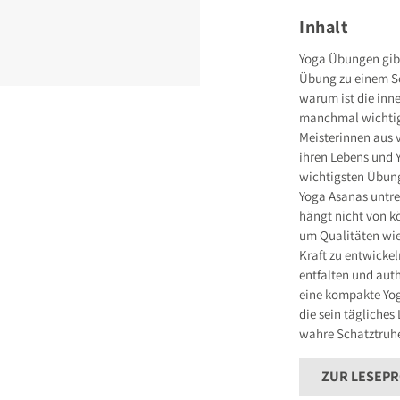
Grillparzerstraße
81675 München
Inhalt
Deutschland
E-Mail: hallo@gu
Yoga Übungen gibt
Übung zu einem Sc
Sicherheitshinwei
entbehrlich
warum ist die inn
manchmal wichtige
Meisterinnen aus 
ihren Lebens und 
wichtigsten Übun
Yoga Asanas untr
hängt nicht von k
um Qualitäten wie 
Kraft zu entwickel
entfalten und aut
eine kompakte Yog
die sein tägliche
wahre Schatztruhe
ZUR LESEP