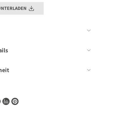
UNTERLADEN
Anna Trökes
ils
144 Seiten
heit
ionen zur Barrierefreiheit unserer Produkte
te
shopify@gu.de
.