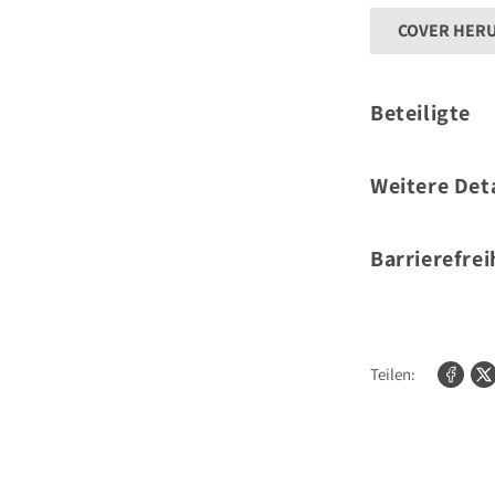
COVER HER
Beteiligte
Autor
Weitere Deta
Umfang:
Barrierefrei
Für weitere Informat
kontaktieren Sie bit
Teilen: