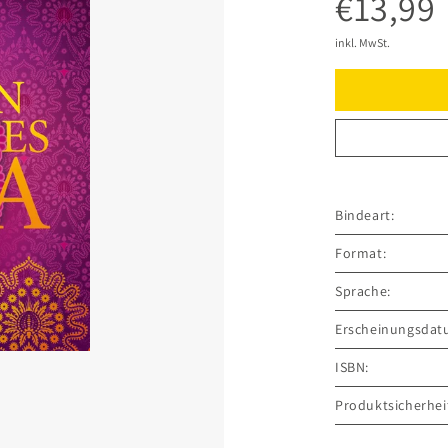
€13,99
inkl. MwSt.
Bindeart:
Format:
Sprache:
Erscheinungsdat
ISBN:
Produktsicherhei
GRÄFE UND UNZ